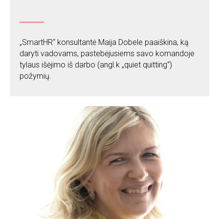
„SmartHR“ konsultantė Maija Dobele paaiškina, ką
daryti vadovams, pastebėjusiems savo komandoje
tylaus išėjimo iš darbo (angl.k „quiet quitting“)
požymių.