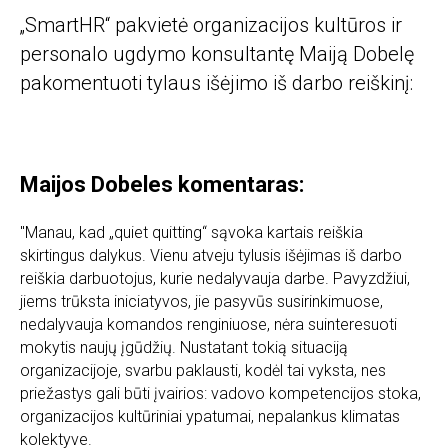
„SmartHR“ pakvietė organizacijos kultūros ir
personalo ugdymo konsultantę Maiją Dobelę
pakomentuoti tylaus išėjimo iš darbo reiškinį:
Maijos Dobeles komentaras:
"Manau, kad „quiet quitting“ sąvoka kartais reiškia
skirtingus dalykus. Vienu atveju tylusis išėjimas iš darbo
reiškia darbuotojus, kurie nedalyvauja darbe. Pavyzdžiui,
jiems trūksta iniciatyvos, jie pasyvūs susirinkimuose,
nedalyvauja komandos renginiuose, nėra suinteresuoti
mokytis naujų įgūdžių. Nustatant tokią situaciją
organizacijoje, svarbu paklausti, kodėl tai vyksta, nes
priežastys gali būti įvairios: vadovo kompetencijos stoka,
organizacijos kultūriniai ypatumai, nepalankus klimatas
kolektyve.