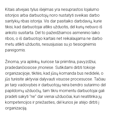
Kitais atvejais tylus išėjimas yra nesuprastos lojalumo
istorijos arba darbuotojų noro nustatyti sveikas darbo
santykių ribas istorija. Vis dar pasitaiko darbdavių, kurie
tikisi, kad darbuotojai atliks užduotis, dėl kurių nebuvo iš
anksto susitarta. Dėl to pažeidžiamos asmeninio laiko
ribos, o iš darbuotojo kartais net reikalaujama ne darbo
metu atlikti užduotis, nesusijusias su jo tiesioginėmis
pareigomis.
Žinoma, yra aplinkų, kuriose tai priimtina, pavyzdžiui,
pradedančiosiose įmonėse. Sutikdami dirbti tokioje
organizacijoje, tikitės, kad jūsų komanda bus nedidelė, o
jūs turėsite aktyviai dalyvauti visuose procesuose. Tačiau
jei tarp vadovybės ir darbuotojų nėra bendro sutarimo dėl
papildomų užduočių, tam tikru momentu darbuotojai gali
pradėti sakyti "ne" dar vienai užduočiai, kuri neatitinka jų
kompetencijos ir priežasties, dėl kurios jie atėjo dirbti į
organizaciją.