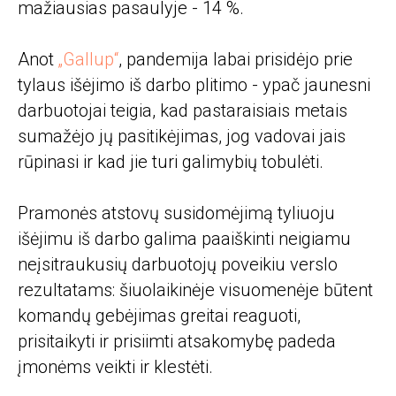
mažiausias pasaulyje - 14 %.
Anot
„Gallup“
, pandemija labai prisidėjo prie
tylaus išėjimo iš darbo plitimo - ypač jaunesni
darbuotojai teigia, kad pastaraisiais metais
sumažėjo jų pasitikėjimas, jog vadovai jais
rūpinasi ir kad jie turi galimybių tobulėti.
Pramonės atstovų susidomėjimą tyliuoju
išėjimu iš darbo galima paaiškinti neigiamu
neįsitraukusių darbuotojų poveikiu verslo
rezultatams: šiuolaikinėje visuomenėje būtent
komandų gebėjimas greitai reaguoti,
prisitaikyti ir prisiimti atsakomybę padeda
įmonėms veikti ir klestėti.