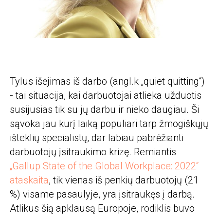
Tylus išėjimas iš darbo (angl.k „quiet quitting“)
- tai situacija, kai darbuotojai atlieka užduotis
susijusias tik su jų darbu ir nieko daugiau. Ši
sąvoka jau kurį laiką populiari tarp žmogiškųjų
išteklių specialistų, dar labiau pabrėžianti
darbuotojų įsitraukimo krizę. Remiantis
„Gallup State of the Global Workplace: 2022“
ataskaita
, tik vienas iš penkių darbuotojų (21
%) visame pasaulyje, yra įsitraukęs į darbą.
Atlikus šią apklausą Europoje, rodiklis buvo