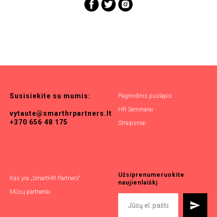
Susisiekite
su
mumis:
Pagrindinis puslapis
HR Seminarai
vytaute@smarthrpartners.lt
+370 656 48 175
Straipsniai
Užsiprenumeruokite
Kas yra „SmartHR Partners“
naujienlaiškį
Mūsų partneriai