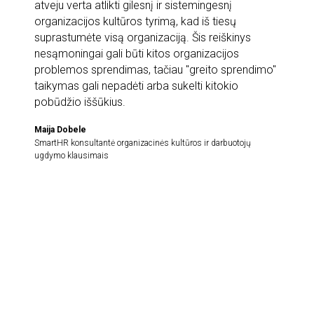
atveju verta atlikti gilesnį ir sistemingesnį
organizacijos kultūros tyrimą, kad iš tiesų
suprastumėte visą organizaciją. Šis reiškinys
nesąmoningai gali būti kitos organizacijos
problemos sprendimas, tačiau "greito sprendimo"
taikymas gali nepadėti arba sukelti kitokio
pobūdžio iššūkius.
Maija Dobele
SmartHR konsultantė organizacinės kultūros ir darbuotojų
ugdymo klausimais