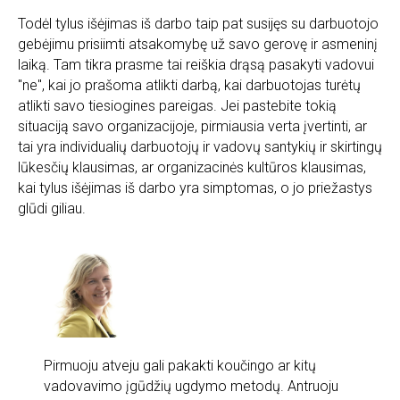
Todėl tylus išėjimas iš darbo taip pat susijęs su darbuotojo
gebėjimu prisiimti atsakomybę už savo gerovę ir asmeninį
laiką. Tam tikra prasme tai reiškia drąsą pasakyti vadovui
"ne", kai jo prašoma atlikti darbą, kai darbuotojas turėtų
atlikti savo tiesiogines pareigas. Jei pastebite tokią
situaciją savo organizacijoje, pirmiausia verta įvertinti, ar
tai yra individualių darbuotojų ir vadovų santykių ir skirtingų
lūkesčių klausimas, ar organizacinės kultūros klausimas,
kai tylus išėjimas iš darbo yra simptomas, o jo priežastys
glūdi giliau.
Pirmuoju atveju gali pakakti koučingo ar kitų
vadovavimo įgūdžių ugdymo metodų. Antruoju