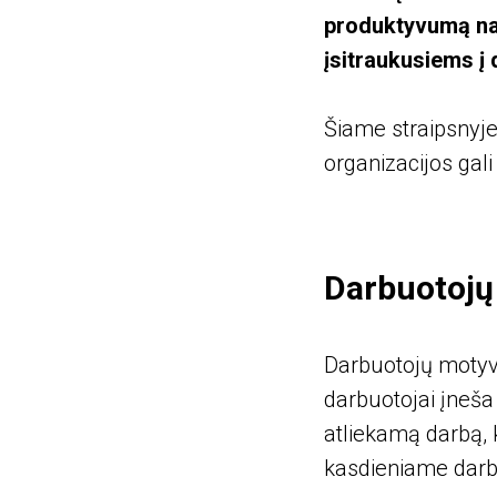
produktyvumą nau
įsitraukusiems į 
Šiame straipsnyje
organizacijos gali
Darbuotojų
Darbuotojų motyvac
darbuotojai įneša 
atliekamą darbą, ki
kasdieniame darbe 