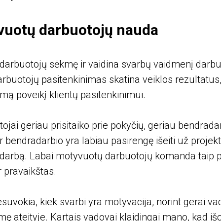
vuotų darbuotojų nauda
darbuotojų sėkmę ir vaidina svarbų vaidmenį darbu
arbuotojų pasitenkinimas skatina veiklos rezultatus
amą poveikį klientų pasitenkinimui.
jai geriau prisitaiko prie pokyčių, geriau bendradar
r bendradarbio yra labiau pasirengę išeiti už projekto 
į darbą. Labai motyvuotų darbuotojų komanda taip p
r pravaikštas.
uvokia, kiek svarbi yra motyvacija, norint gerai vado
ę ateityje. Kartais vadovai klaidingai mano, kad išo