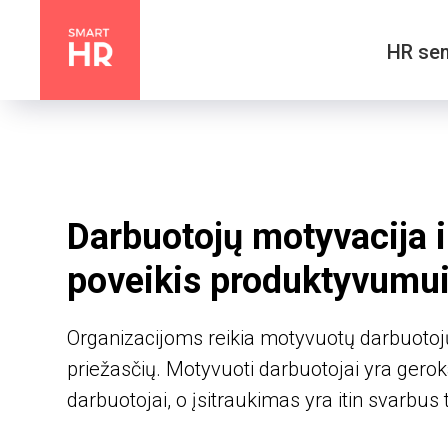
HR sem
Darbuotojų motyvacija i
poveikis produktyvumu
Organizacijoms reikia motyvuotų darbuotoj
priežasčių. Motyvuoti darbuotojai yra geroka
darbuotojai, o įsitraukimas yra itin svarbus 