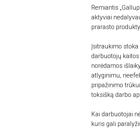
Remiantis „Gallup“
aktyviai nedalyvau
prarasto produkty
Įsitraukimo stoka
darbuotojų kaitos 
norėdamos išlaiky
atlyginimu, neef
pripažinimo trūku
toksišką darbo ap
Kai darbuotojai nė
kuris gali paraly