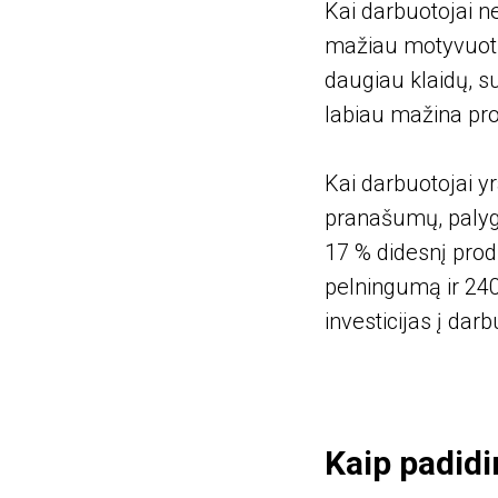
Kai darbuotojai n
mažiau motyvuoti s
daugiau klaidų, su
labiau mažina pr
Kai darbuotojai y
pranašumų, palygi
17 % didesnį prod
pelningumą ir 2400
investicijas į dar
Kaip padidi