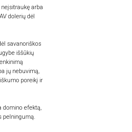
 neįsitraukę arba
AV dolerių dėl
dėl savanoriškos
augybe iššūkių
tenkinimą
ba jų nebuvimą,
škumo poreikį ir
ia domino efektą,
os pelningumą.