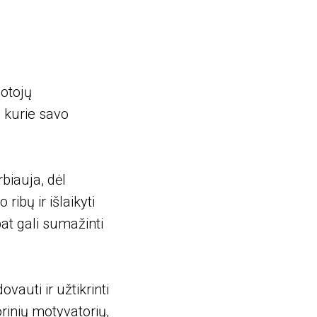
otojų
, kurie savo
biauja, dėl
ribų ir išlaikyti
at gali sumažinti
vauti ir užtikrinti
rinių motyvatorių,