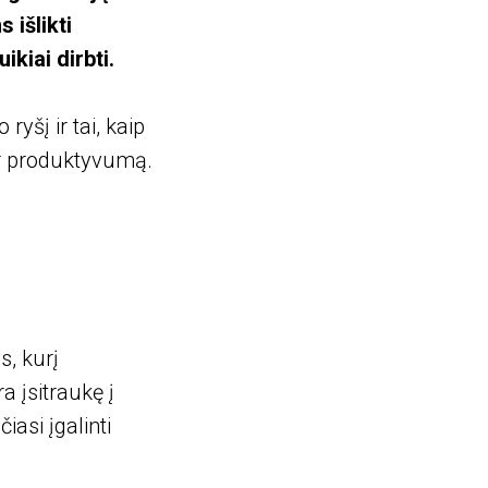
išlikti
kiai dirbti.
yšį ir tai, kaip
 ir produktyvumą.
s, kurį
a įsitraukę į
iasi įgalinti