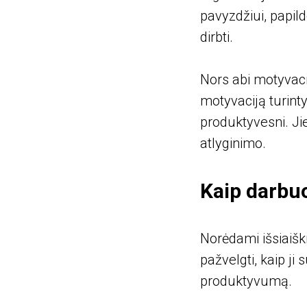
pavyzdžiui, papi
dirbti.
Nors abi motyvacij
motyvaciją turinty
produktyvesni. Jie
atlyginimo.
Kaip darbu
Norėdami išsiaišk
pažvelgti, kaip ji 
produktyvumą.