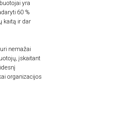
buotojai yra
adaryti 60 %
 kaitą ir dar
turi nemažai
otojų, įskaitant
idesnį
kai organizacijos