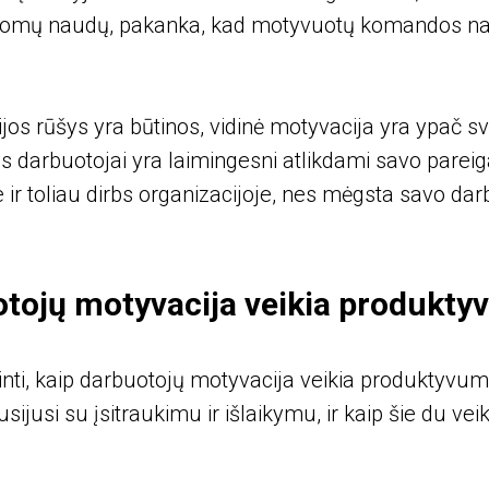
ldomų naudų, pakanka, kad motyvuotų komandos nar
os rūšys yra būtinos, vidinė motyvacija yra ypač sva
s darbuotojai yra laimingesni atlikdami savo pareig
 ir toliau dirbs organizacijoje, nes mėgsta savo darb
otojų motyvacija veikia produkt
inti, kaip darbuotojų motyvacija veikia produktyvu
susijusi su įsitraukimu ir išlaikymu, ir kaip šie du vei