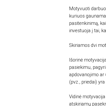
Motyvuoti darbuoto
kuriuos gaunamas 
pasitenkinimą, kai 
investuoja į tai, k
Skiriamos dvi moty
Išorinė motyvacija
pasiekimu, pagyri
apdovanojimo ar 
(pvz., priedai) yra
Vidinė motyvacija 
atskiriamų pasek