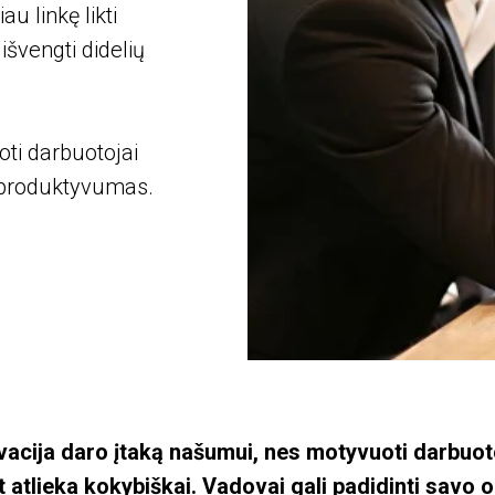
u linkę likti
išvengti didelių
oti darbuotojai
jų produktyvumas.
acija daro įtaką našumui, nes motyvuoti darbuoto
 atlieka kokybiškai. Vadovai gali padidinti savo 