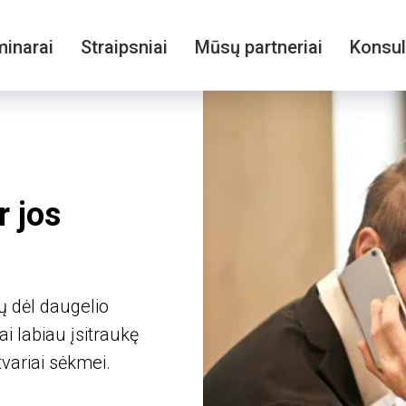
inarai
Straipsniai
Mūsų partneriai
Konsul
r jos
i
ų dėl daugelio
i labiau įsitraukę
tvariai sėkmei.