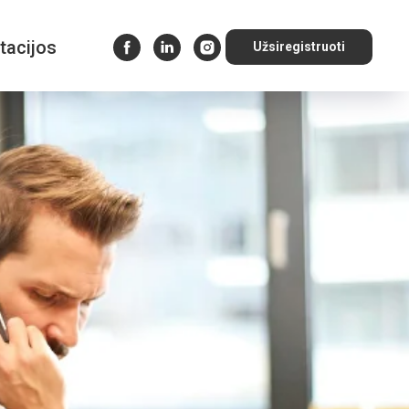
tacijos
Užsiregistruoti