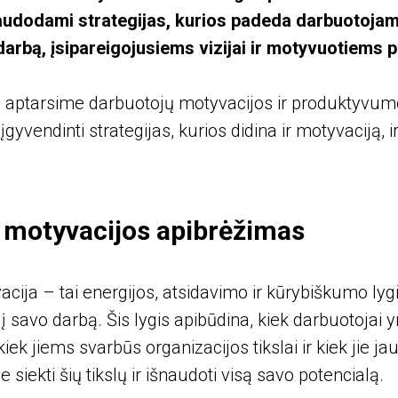
dodami strategijas, kurios padeda darbuotojams 
darbą, įsipareigojusiems vizijai ir motyvuotiems pui
 aptarsime darbuotojų motyvacijos ir produktyvumo r
 įgyvendinti strategijas, kurios didina ir motyvaciją,
 motyvacijos apibrėžimas
ija – tai energijos, atsidavimo ir kūrybiškumo lygi
į savo darbą. Šis lygis apibūdina, kiek darbuotojai yr
ek jiems svarbūs organizacijos tikslai ir kiek jie jauč
siekti šių tikslų ir išnaudoti visą savo potencialą.