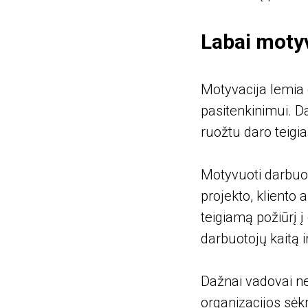
Labai moty
Motyvacija lemia 
pasitenkinimui. D
ruožtu daro teigi
Motyvuoti darbuoto
projekto, kliento a
teigiamą požiūrį 
darbuotojų kaitą i
Dažnai vadovai nes
organizacijos sėkm