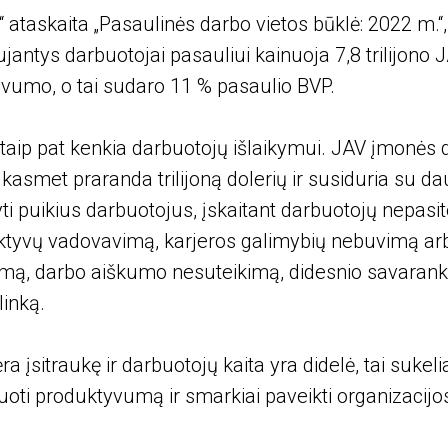
 ataskaita „Pasaulinės darbo vietos būklė: 2022 m.“,
jantys darbuotojai pasauliui kainuoja 7,8 trilijono J
vumo, o tai sudaro 11 % pasaulio BVP.
 taip pat kenkia darbuotojų išlaikymui. JAV įmonės 
kasmet praranda trilijoną dolerių ir susiduria su d
ti puikius darbuotojus, įskaitant darbuotojų nepasi
ektyvų vadovavimą, karjeros galimybių nebuvimą ar
mą, darbo aiškumo nesuteikimą, didesnio savaranki
linką.
ra įsitraukę ir darbuotojų kaita yra didelė, tai sukel
žiuoti produktyvumą ir smarkiai paveikti organizacij