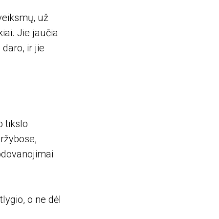
 veiksmų, už
ai. Jie jaučia
daro, ir jie
 tikslo
aržybose,
pdovanojimai
lygio, o ne dėl