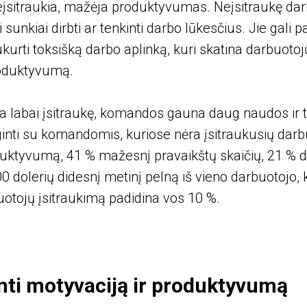
eįsitraukia, mažėja produktyvumas. Neįsitraukę dar
unkiai dirbti ar tenkinti darbo lūkesčius. Jie gali p
kurti toksišką darbo aplinką, kuri skatina darbuotojų
oduktyvumą.
ra labai įsitraukę, komandos gauna daug naudos ir 
nti su komandomis, kuriose nėra įsitraukusių darbu
uktyvumą, 41 % mažesnį pravaikštų skaičių, 21 % d
 dolerių didesnį metinį pelną iš vieno darbuotojo, 
buotojų įsitraukimą padidina vos 10 %.
nti motyvaciją ir produktyvumą