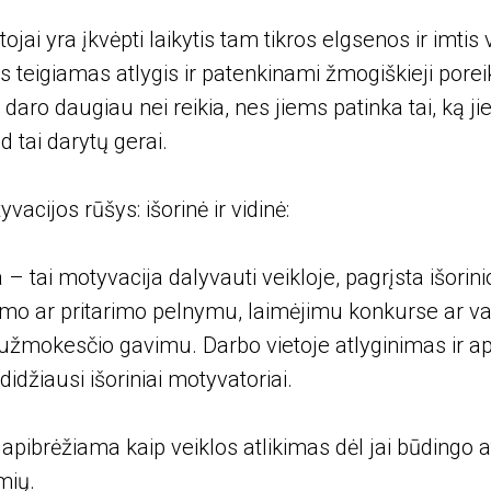
jai yra įkvėpti laikytis tam tikros elgsenos ir imtis
teigiamas atlygis ir patenkinami žmogiškieji poreiki
daro daugiau nei reikia, nes jiems patinka tai, ką jie 
ad tai darytų gerai.
vacijos rūšys: išorinė ir vidinė:
 – tai motyvacija dalyvauti veikloje, pagrįsta išorinio
mo ar pritarimo pelnymu, laimėjimu konkurse ar v
užmokesčio gavimu. Darbo vietoje atlyginimas ir a
 didžiausi išoriniai motyvatoriai.
apibrėžiama kaip veiklos atlikimas dėl jai būdingo at
mių.