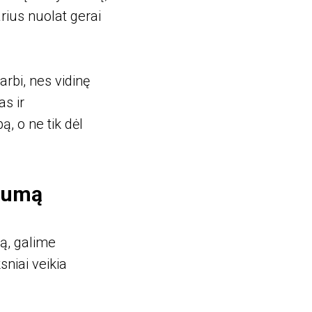
ius nuolat gerai
rbi, nes vidinę
as ir
ą, o ne tik dėl
yvumą
mą, galime
ksniai veikia